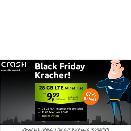
28GB LTE Telekom für nur 9,99 Euro monatlich