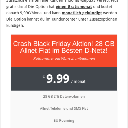
Zusätzlich erhalten alle Kunden 1 Monat waipu.tv Perfect Plus
gratis dazu! Die Option hat
einen Gratismonat
und kostet
danach 9,99€/Monat und kann
monatlich gekündigt
werden.
Die Option kannst du im Kundencenter unter Zusatzoptionen
kündigen.
Crash Black Friday Aktion! 28 GB
Allnet Flat im Besten D-Netz!
Rufnummer auf Wunsch mitnehmen
9.99
€
/ monat
28 GB LTE Datenvolumen
Allnet Telefonie und SMS Flat
EU Roaming