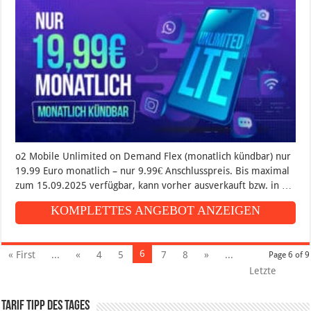
o2 Mobile Unlimited on Demand Flex (monatlich kündbar) nur
19.99 Euro monatlich – nur 9.99€ Anschlusspreis. Bis maximal
zum 15.09.2025 verfügbar, kann vorher ausverkauft bzw. in …
KOMPLETTES ANGEBOT ANZEIGEN
6
« First
...
«
4
5
7
8
»
...
Page 6 of 9
Letzte
Tarif Tipp des Tages