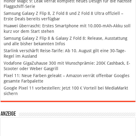
Honor Magic 9: Leak verrät komplett neues Design für die nächste
Flaggschiff-Serie
Samsung Galaxy Z Flip 8, Z Fold 8 und Z Fold 8 Ultra offiziell –
Erste Deals bereits verfügbar
Huawei überrascht: Erstes Smartphone mit 10.000-mAh-Akku soll
kurz vor dem Start stehen
Samsung Galaxy Z Flip 8 & Galaxy Z Fold 8: Release, Ausstattung
und alle bisher bekannten Infos
Starlink verschärft Reise-Tarife: Ab 10. August gilt eine 30-Tage-
Regel im Ausland
Vodafone GigaZuhause 300 mit Wunschprämie: 200€ Cashback, E-
Scooter oder Weber Gasgrill
Pixel 11: Neue Farben geleakt – Amazon verrät offenbar Googles
gesamte Farbpalette
Google Pixel 11 vorbestellen: Jetzt 100 € Vorteil bei MediaMarkt
sichern
Anzeige