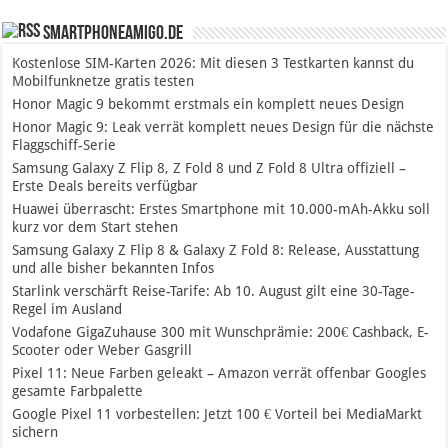
SmartphoneAmigo.de
Kostenlose SIM-Karten 2026: Mit diesen 3 Testkarten kannst du
Mobilfunknetze gratis testen
Honor Magic 9 bekommt erstmals ein komplett neues Design
Honor Magic 9: Leak verrät komplett neues Design für die nächste
Flaggschiff-Serie
Samsung Galaxy Z Flip 8, Z Fold 8 und Z Fold 8 Ultra offiziell –
Erste Deals bereits verfügbar
Huawei überrascht: Erstes Smartphone mit 10.000-mAh-Akku soll
kurz vor dem Start stehen
Samsung Galaxy Z Flip 8 & Galaxy Z Fold 8: Release, Ausstattung
und alle bisher bekannten Infos
Starlink verschärft Reise-Tarife: Ab 10. August gilt eine 30-Tage-
Regel im Ausland
Vodafone GigaZuhause 300 mit Wunschprämie: 200€ Cashback, E-
Scooter oder Weber Gasgrill
Pixel 11: Neue Farben geleakt – Amazon verrät offenbar Googles
gesamte Farbpalette
Google Pixel 11 vorbestellen: Jetzt 100 € Vorteil bei MediaMarkt
sichern