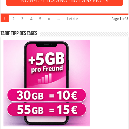
KOMPLETTES ANGEBOT ANZEIGEN
1
2
3
4
5
»
...
Letzte
Page 1 of 8
Tarif Tipp des Tages