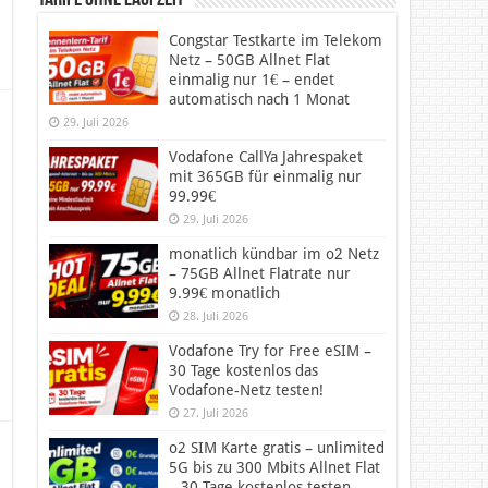
Tarife ohne Laufzeit
Congstar Testkarte im Telekom
Netz – 50GB Allnet Flat
einmalig nur 1€ – endet
automatisch nach 1 Monat
29. Juli 2026
Vodafone CallYa Jahrespaket
mit 365GB für einmalig nur
99.99€
29. Juli 2026
monatlich kündbar im o2 Netz
– 75GB Allnet Flatrate nur
9.99€ monatlich
28. Juli 2026
Vodafone Try for Free eSIM –
30 Tage kostenlos das
Vodafone-Netz testen!
27. Juli 2026
o2 SIM Karte gratis – unlimited
5G bis zu 300 Mbits Allnet Flat
– 30 Tage kostenlos testen