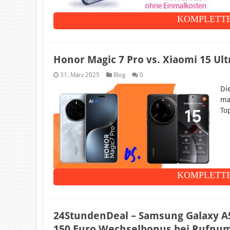
KOMPLETTE
Honor Magic 7 Pro vs. Xiaomi 15 Ul
31. März 2025
Blog
0
Di
ma
To
KOMPLETTE
24StundenDeal – Samsung Galaxy A5
150 Euro Wechselbonus bei Rufnu