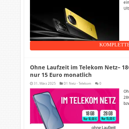
ei
Ul
KOMPLETTE
Ohne Laufzeit im Telekom Netz– 18
nur 15 Euro monatlich
31. März 2025
D1 Netz - Telekom
0
Oh
28
bz