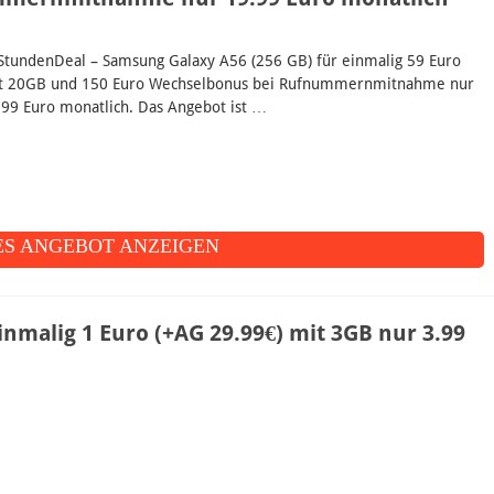
StundenDeal – Samsung Galaxy A56 (256 GB) für einmalig 59 Euro
t 20GB und 150 Euro Wechselbonus bei Rufnummernmitnahme nur
.99 Euro monatlich. Das Angebot ist …
S ANGEBOT ANZEIGEN
nmalig 1 Euro (+AG 29.99€) mit 3GB nur 3.99