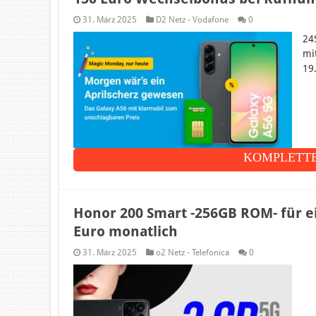
31. März 2025
D2 Netz - Vodafone
0
24
mi
19
KOMPLETTE
Honor 200 Smart -256GB ROM- für ei
Euro monatlich
31. März 2025
o2 Netz - Telefonica
0