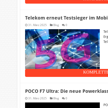
Telekom erneut Testsieger im Mobi
31. März 2025
Blog
0
Te
Er
Te
KOMPLETTE
POCO F7 Ultra: Die neue Powerkla
31. März 2025
Blog
0
PO