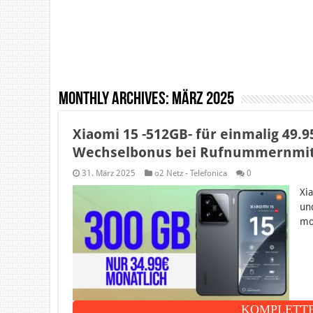
Monthly Archives:
März 2025
Xiaomi 15 -512GB- für einmalig 49.9
Wechselbonus bei Rufnummernmitn
31. März 2025
o2 Netz - Telefonica
0
Xi
un
mo
KOMPLETTE