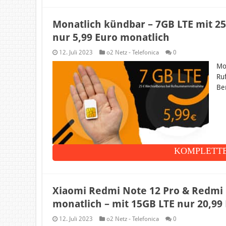
Monatlich kündbar – 7GB LTE mit
nur 5,99 Euro monatlich
12. Juli 2023
o2 Netz - Telefonica
0
Mo
Ru
Be
KOMPLETTE
Xiaomi Redmi Note 12 Pro & Redmi B
monatlich – mit 15GB LTE nur 20,99
12. Juli 2023
o2 Netz - Telefonica
0