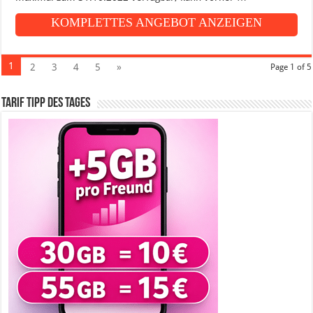
KOMPLETTES ANGEBOT ANZEIGEN
1
2
3
4
5
»
Page 1 of 5
Tarif Tipp des Tages