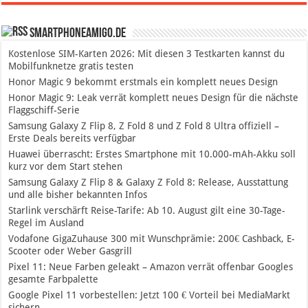
SmartphoneAmigo.de
Kostenlose SIM-Karten 2026: Mit diesen 3 Testkarten kannst du
Mobilfunknetze gratis testen
Honor Magic 9 bekommt erstmals ein komplett neues Design
Honor Magic 9: Leak verrät komplett neues Design für die nächste
Flaggschiff-Serie
Samsung Galaxy Z Flip 8, Z Fold 8 und Z Fold 8 Ultra offiziell –
Erste Deals bereits verfügbar
Huawei überrascht: Erstes Smartphone mit 10.000-mAh-Akku soll
kurz vor dem Start stehen
Samsung Galaxy Z Flip 8 & Galaxy Z Fold 8: Release, Ausstattung
und alle bisher bekannten Infos
Starlink verschärft Reise-Tarife: Ab 10. August gilt eine 30-Tage-
Regel im Ausland
Vodafone GigaZuhause 300 mit Wunschprämie: 200€ Cashback, E-
Scooter oder Weber Gasgrill
Pixel 11: Neue Farben geleakt – Amazon verrät offenbar Googles
gesamte Farbpalette
Google Pixel 11 vorbestellen: Jetzt 100 € Vorteil bei MediaMarkt
sichern