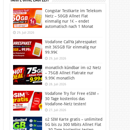
Tarife ohne Laufzeit
Congstar Testkarte im Telekom
Netz – 50GB Allnet Flat
einmalig nur 1€ – endet
automatisch nach 1 Monat
29. Juli 2026
Vodafone CallYa Jahrespaket
mit 365GB für einmalig nur
99.99€
29. Juli 2026
monatlich kündbar im o2 Netz
– 75GB Allnet Flatrate nur
9.99€ monatlich
28. Juli 2026
Vodafone Try for Free eSIM –
30 Tage kostenlos das
Vodafone-Netz testen!
27. Juli 2026
o2 SIM Karte gratis – unlimited
5G bis zu 300 Mbits Allnet Flat
– 30 Tage kostenlos testen