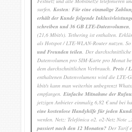
Festnetz und alle Mobilnetze telefonieren 
surfen.
Kosten
:
Für eine einmalige Zahlung
erhält der Kunde folgende Inklusivleistun
schreiben und 36 GB LTE-Datenvolumen
,
(21,6 Mbit/s). Tethering ist enthalten. Er
als Hotspot / LTE-WLAN-Router nutzen. S
und Freunden teilen
. Der durchschnittlich
Datenvolumen pro SIM-Karte pro Monat be
dem durchschnittlichen Verbrauch.
Preis / 
enthaltenen Datenvolumens wird die LTE-Ges
kbit/s kann man weiterhin unbegrenzt What
empfangen.
Einfache Mitnahme der Rufn
jetzigen Anbieter einmalig 6,82 € und bei h
eine kostenlose Handyhilfe für jeden Kund
werden. Netz: Telefónica o2. o2-Netz Not
passiert nach den 12 Monaten?
Der Tarif e