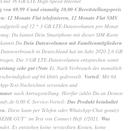
und mit 36 GB LTE High-Speed-Internet
 von 69,99 € und einmalig 10,00 € Bereitstellungspreis
gen: 12 Monate Flat telefonieren, 12 Monate Flat SMS
 aufgeteilt auf 12 * 3 GB LTE-Datenvolumen pro Monat
klärung: Du kannst Dein Smartphone mit dieser SIM-Karte
o kannst Du
Dein Datenvolumen mit Familienmitgliedern
e Datenverbrauch in Deutschland hat im Jahr 2020 2,6 GB
tragen. Die 3 GB LTE-Datenvolumen entsprechen somit
Leistung sehr gut (Note 1)
. Nach Verbrauch des monatlich
chwindigkeit auf 64 kbit/s gedrosselt.
Vorteil
: Mit 64
sApp-Text-Nachrichten versenden und
ummer
nach Antragsstellung. Hierfür zahlst Du an Deinen
andy.de 0,00 €. Service-Vorteil:
Das Produkt beinhaltet
en.
Diese kann per Telefon oder WhatsApp-Chat genutzt
e „SEHR GUT“ im Test von Connect Heft 1/2021.
Was
ndet. Es entstehen keine versteckten Kosten, keine