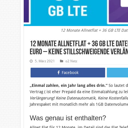
12 Monate Allnetflat + 36 GB LTE Da
12 Monate Allnetflat + 36 GB LTE Dat
Euro – Keine stillschweigende Verl
5. März 2021
o2 Netz
Facebook
„Einmal zahlen, ein Jahr lang alles drin.“
So lautet 
Vertrag ( ist eher Prepaid da eine Einmalzahlung zu lei
Verlängerung! Keine Datenautomatik, Keine Kostenfalle
Jahrespaket mit monatlich mehr als 1GB Datenvolum
Was genau ist enthalten?
Allnet Flat für 12 Monate, im Detail sind das Flat Tel