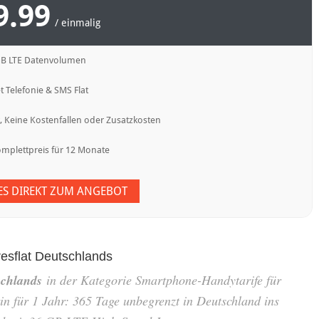
9.99
/ einmalig
GB LTE Datenvolumen
t Telefonie & SMS Flat
 Keine Kostenfallen oder Zusatzkosten
omplettpreis für 12 Monate
 ES DIREKT ZUM ANGEBOT
resflat Deutschlands
schlands
in der Kategorie Smartphone-Handytarife für
in für 1 Jahr: 365 Tage unbegrenzt in Deutschland ins