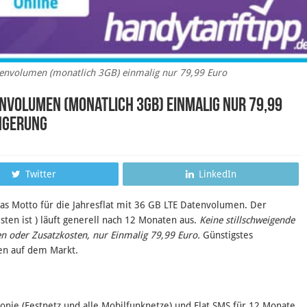
tenvolumen (monatlich 3GB) einmalig nur 79,99 Euro
envolumen (monatlich 3GB) einmalig nur 79,99
ängerung
Twitter
LinkedIn
das Motto für die Jahresflat mit 36 GB LTE Datenvolumen. Der
sten ist ) läuft generell nach 12 Monaten aus.
Keine stillschweigende
n oder Zusatzkosten, nur Einmalig 79,99 Euro.
Günstigstes
en auf dem Markt.
efonie (Festnetz und alle Mobilfunknetze) und Flat SMS für 12 Monate