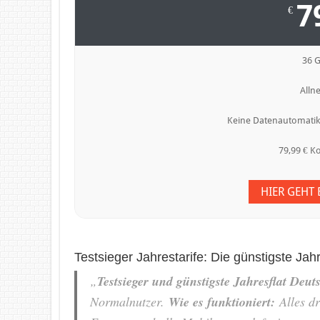
7
€
36 
Allne
Keine Datenautomatik,
79,99 € K
HIER GEHT
Testsieger Jahrestarife: Die günstigste Jah
„
Testsieger und günstigste Jahresflat Deut
Normalnutzer.
Wie es funktioniert:
Alles dr