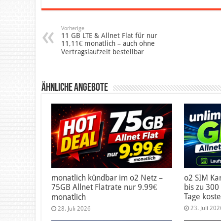
Vorherige
11 GB LTE & Allnet Flat für nur
11,11€ monatlich – auch ohne
Vertragslaufzeit bestellbar
Ähnliche Angebote
monatlich kündbar im o2 Netz –
o2 SIM Kar
75GB Allnet Flatrate nur 9.99€
bis zu 300 
Tage koste
monatlich
23. Juli 202
28. Juli 2026