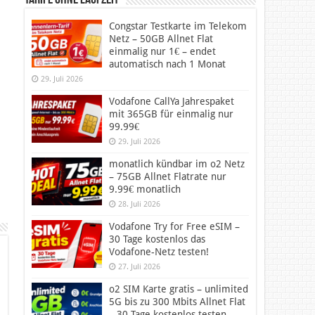
Tarife ohne Laufzeit
Congstar Testkarte im Telekom
Netz – 50GB Allnet Flat
einmalig nur 1€ – endet
automatisch nach 1 Monat
29. Juli 2026
Vodafone CallYa Jahrespaket
mit 365GB für einmalig nur
99.99€
29. Juli 2026
monatlich kündbar im o2 Netz
– 75GB Allnet Flatrate nur
9.99€ monatlich
28. Juli 2026
Vodafone Try for Free eSIM –
30 Tage kostenlos das
Vodafone-Netz testen!
27. Juli 2026
o2 SIM Karte gratis – unlimited
5G bis zu 300 Mbits Allnet Flat
– 30 Tage kostenlos testen