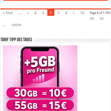
6
« First
...
«
4
5
7
8
»
10
Page 6 of 1.763
20
30
...
Letzte
Tarif Tipp des Tages