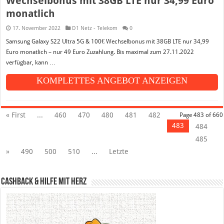
Wechselbonus mit 38GB LTE nur 34,99 Euro
monatlich
17. November 2022
D1 Netz - Telekom
0
Samsung Galaxy S22 Ultra 5G & 100€ Wechselbonus mit 38GB LTE nur 34,99
Euro monatlich – nur 49 Euro Zuzahlung. Bis maximal zum 27.11.2022
verfügbar, kann …
KOMPLETTES ANGEBOT ANZEIGEN
« First
...
460
470
480
481
482
Page 483 of 660
483
484
485
»
490
500
510
...
Letzte
Cashback & Hilfe mit Herz