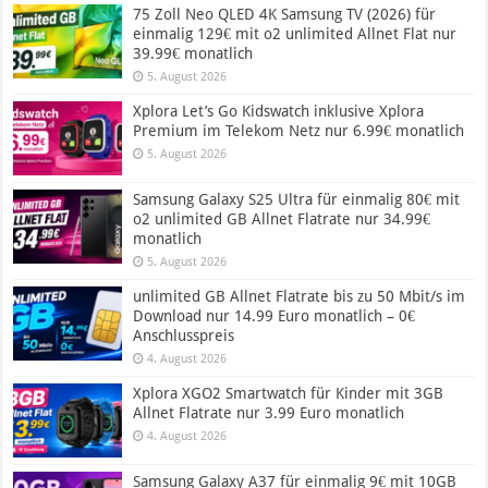
75 Zoll Neo QLED 4K Samsung TV (2026) für
einmalig 129€ mit o2 unlimited Allnet Flat nur
39.99€ monatlich
5. August 2026
Xplora Let’s Go Kidswatch inklusive Xplora
Premium im Telekom Netz nur 6.99€ monatlich
5. August 2026
Samsung Galaxy S25 Ultra für einmalig 80€ mit
o2 unlimited GB Allnet Flatrate nur 34.99€
monatlich
5. August 2026
unlimited GB Allnet Flatrate bis zu 50 Mbit/s im
Download nur 14.99 Euro monatlich – 0€
Anschlusspreis
4. August 2026
Xplora XGO2 Smartwatch für Kinder mit 3GB
Allnet Flatrate nur 3.99 Euro monatlich
4. August 2026
Samsung Galaxy A37 für einmalig 9€ mit 10GB