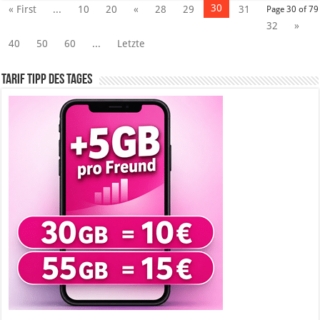
30
« First
...
10
20
«
28
29
31
Page 30 of 79
32
»
40
50
60
...
Letzte
Tarif Tipp des Tages