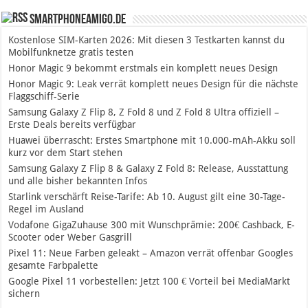
SmartphoneAmigo.de
Kostenlose SIM-Karten 2026: Mit diesen 3 Testkarten kannst du
Mobilfunknetze gratis testen
Honor Magic 9 bekommt erstmals ein komplett neues Design
Honor Magic 9: Leak verrät komplett neues Design für die nächste
Flaggschiff-Serie
Samsung Galaxy Z Flip 8, Z Fold 8 und Z Fold 8 Ultra offiziell –
Erste Deals bereits verfügbar
Huawei überrascht: Erstes Smartphone mit 10.000-mAh-Akku soll
kurz vor dem Start stehen
Samsung Galaxy Z Flip 8 & Galaxy Z Fold 8: Release, Ausstattung
und alle bisher bekannten Infos
Starlink verschärft Reise-Tarife: Ab 10. August gilt eine 30-Tage-
Regel im Ausland
Vodafone GigaZuhause 300 mit Wunschprämie: 200€ Cashback, E-
Scooter oder Weber Gasgrill
Pixel 11: Neue Farben geleakt – Amazon verrät offenbar Googles
gesamte Farbpalette
Google Pixel 11 vorbestellen: Jetzt 100 € Vorteil bei MediaMarkt
sichern